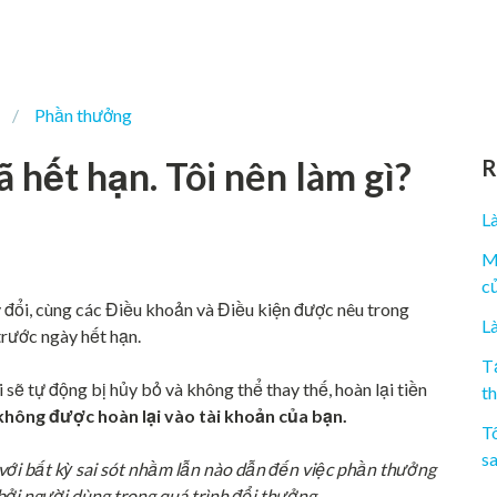
Phần thưởng
 hết hạn. Tôi nên làm gì?
R
L
M
c
đổi, cùng các Điều khoản và Điều kiện được nêu trong
L
trước ngày hết hạn.
Tạ
sẽ tự động bị hủy bỏ và không thể thay thế, hoàn lại tiền
t
không được hoàn lại vào tài khoản của bạn.
Tô
s
 với bất kỳ sai sót nhầm lẫn nào dẫn đến việc phần thưởng
bởi người dùng trong quá trình đổi thưởng.